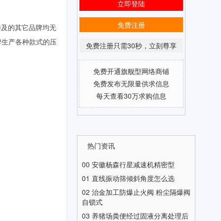
立即登陆
免费注册
涉及的其它品牌均无
牌生产各种款式的压
免费注册只需30秒，立刻尊享
免费开通旗舰型网络商铺
免费发布无限量供求信息
每天查看30万求购信息
热门资讯
00
安徽杨森行星减速机精密型
01
直线振动筛倾斜角度怎么选
02
治金加工防爆止火阀 粉尘隔爆阀
自锁式
03
养猪场粪便经过固液分离处理后