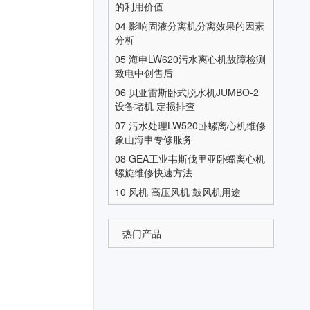
的利用价值
04
影响固液分离机分离效果的因素
分析
05
海申LW620污水离心机故障检测
致电中创售后
06
贝亚雷斯卧式脱水机JUMBO-2
设备堵机 定损排查
07
污水处理LW520卧螺离心机维修
象山海申专修服务
08
GEA工业韦斯伐里亚卧螺离心机
螺旋维修快速方法
10
风机 高压风机 鼓风机用途
热门产品