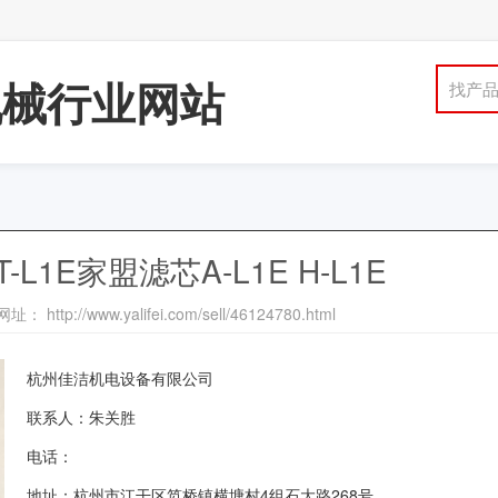
机械行业网站
找产
L1E家盟滤芯A-L1E H-L1E
： http://www.yalifei.com/sell/46124780.html
杭州佳洁机电设备有限公司
联系人：朱关胜
电话：
地址：杭州市江干区笕桥镇横塘村4组石大路268号