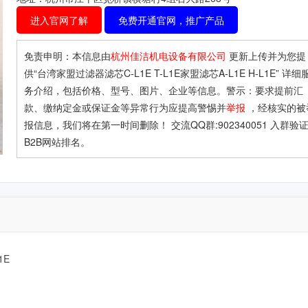
进入官网了解
免费开通官网，推广产品
免责申明：本信息由
杭州佳洁机电设备有限公司
更新上传并为您提
供
“台湾家盟过滤器滤芯C-L1E T-L1E家盟滤芯A-L1E H-L1E”
详细
务介绍，包括价格、型号、图片、企业等信息。警示：要求提前汇
款、缴纳定金或保证金等异常行为应提高警惕并
举报
，经核实的被
报信息，我们将在第一时间删除！ 交流QQ群:902340051 入群验
B2B网站排名。
1E