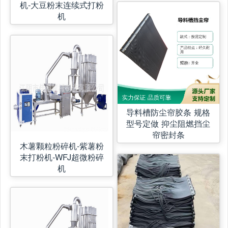
机-大豆粉末连续式打粉
机
导料槽防尘帘胶条 规格
型号定做 抑尘阻燃挡尘
帘密封条
木薯颗粒粉碎机-紫薯粉
末打粉机-WFJ超微粉碎
机