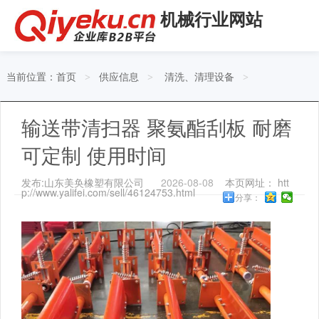
机械行业网站
当前位置：
首页
供应信息
清洗、清理设备
>
>
>
输送带清扫器 聚氨酯刮板 耐磨
可定制 使用时间
发布:山东美奂橡塑有限公司
2026-08-08
本页网址： htt
p://www.yalifei.com/sell/46124753.html
分享：