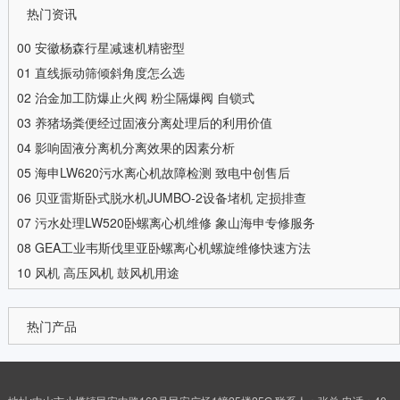
热门资讯
00
安徽杨森行星减速机精密型
01
直线振动筛倾斜角度怎么选
02
治金加工防爆止火阀 粉尘隔爆阀 自锁式
03
养猪场粪便经过固液分离处理后的利用价值
04
影响固液分离机分离效果的因素分析
05
海申LW620污水离心机故障检测 致电中创售后
06
贝亚雷斯卧式脱水机JUMBO-2设备堵机 定损排查
07
污水处理LW520卧螺离心机维修 象山海申专修服务
08
GEA工业韦斯伐里亚卧螺离心机螺旋维修快速方法
10
风机 高压风机 鼓风机用途
热门产品