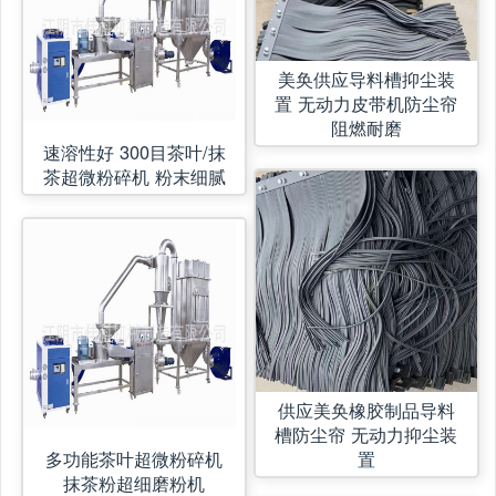
美奂供应导料槽抑尘装
置 无动力皮带机防尘帘
阻燃耐磨
速溶性好 300目茶叶/抹
茶超微粉碎机 粉末细腻
供应美奂橡胶制品导料
槽防尘帘 无动力抑尘装
多功能茶叶超微粉碎机
置
抹茶粉超细磨粉机