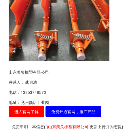
山东美奂橡塑有限公司
联系人：臧明池
电话：13853748570
地址：兖州颜店工业园
进入官网了解
免费开通官网，推广产品
免责申明：本信息由
山东美奂橡塑有限公司
更新上传并为您提供
“