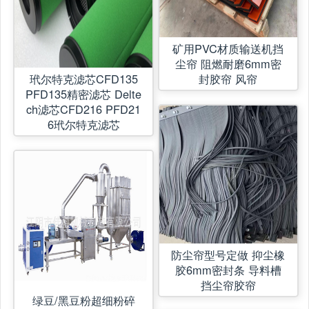
矿用PVC材质输送机挡
尘帘 阻燃耐磨6mm密
玳尔特克滤芯CFD135
封胶帘 风帘
PFD135精密滤芯 Delte
ch滤芯CFD216 PFD21
6玳尔特克滤芯
防尘帘型号定做 抑尘橡
胶6mm密封条 导料槽
挡尘帘胶帘
绿豆/黑豆粉超细粉碎