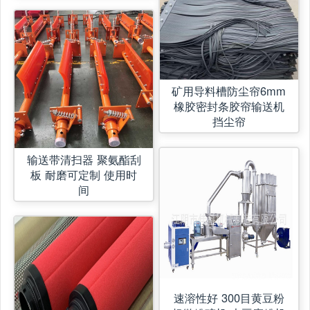
矿用导料槽防尘帘6mm
橡胶密封条胶帘输送机
挡尘帘
输送带清扫器 聚氨酯刮
板 耐磨可定制 使用时
间
速溶性好 300目黄豆粉