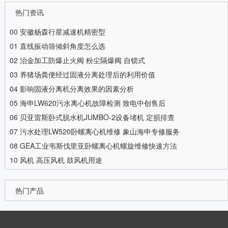
热门资讯
00
安徽杨森行星减速机精密型
01
直线振动筛倾斜角度怎么选
02
治金加工防爆止火阀 粉尘隔爆阀 自锁式
03
养猪场粪便经过固液分离处理后的利用价值
04
影响固液分离机分离效果的因素分析
05
海申LW620污水离心机故障检测 致电中创售后
06
贝亚雷斯卧式脱水机JUMBO-2设备堵机 定损排查
07
污水处理LW520卧螺离心机维修 象山海申专修服务
08
GEA工业韦斯伐里亚卧螺离心机螺旋维修快速方法
10
风机 高压风机 鼓风机用途
热门产品