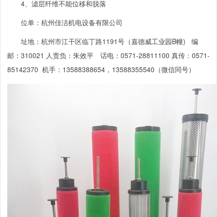
4、滤层纤维不能位移和脱落
位单：杭州佳洁机电设备有限公司
址地：杭州市江干区临丁路
1191
号（嘉德威工业园
B
幢
)
编
邮：
310021
人责负：朱效平 话电：
0571-28811100
真传：
0571-
85142370
机手：
13588388654
，
13588355540
（微信同号）