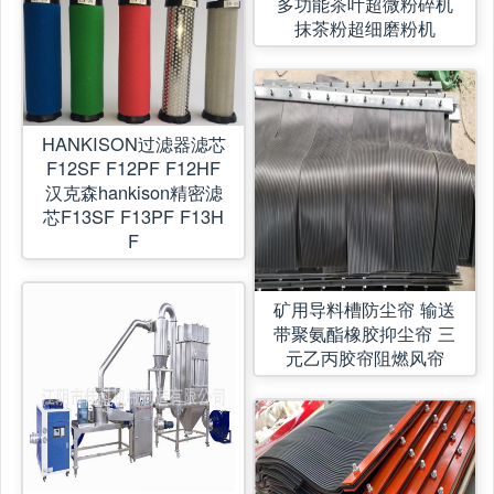
多功能茶叶超微粉碎机
抹茶粉超细磨粉机
HANKISON过滤器滤芯
F12SF F12PF F12HF
汉克森hankison精密滤
芯F13SF F13PF F13H
F
矿用导料槽防尘帘 输送
带聚氨酯橡胶抑尘帘 三
元乙丙胶帘阻燃风帘