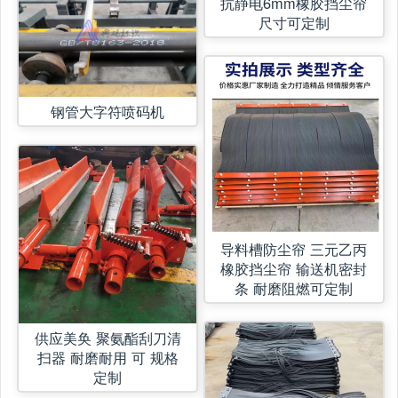
抗静电6mm橡胶挡尘帘
尺寸可定制
钢管大字符喷码机
导料槽防尘帘 三元乙丙
橡胶挡尘帘 输送机密封
条 耐磨阻燃可定制
供应美奂 聚氨酯刮刀清
扫器 耐磨耐用 可 规格
定制