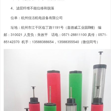
4、滤层纤维不能位移和脱落
位单：杭州佳洁机电设备有限公司
址地：杭州市江干区临丁路
1191
号（嘉德威工业园
B
幢
)
编
邮：
310021
人责负：朱效平 话电：
0571-28811100
真传：
0571-
85142370
机手：
13588388654
，
13588355540
（微信同号）