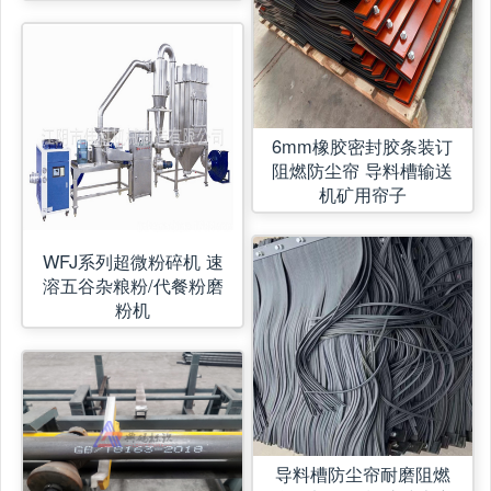
6mm橡胶密封胶条装订
阻燃防尘帘 导料槽输送
机矿用帘子
WFJ系列超微粉碎机 速
溶五谷杂粮粉/代餐粉磨
粉机
导料槽防尘帘耐磨阻燃