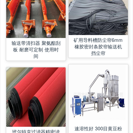
矿用导料槽防尘帘6mm
输送带清扫器 聚氨酯刮
橡胶密封条胶帘输送机
板 耐磨可定制 使用时
挡尘帘
间
速溶性好 300目黄豆粉
玳尔特克过滤器精密滤