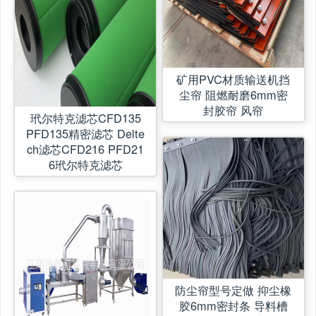
矿用PVC材质输送机挡
尘帘 阻燃耐磨6mm密
封胶帘 风帘
玳尔特克滤芯CFD135
PFD135精密滤芯 Delte
ch滤芯CFD216 PFD21
6玳尔特克滤芯
防尘帘型号定做 抑尘橡
胶6mm密封条 导料槽