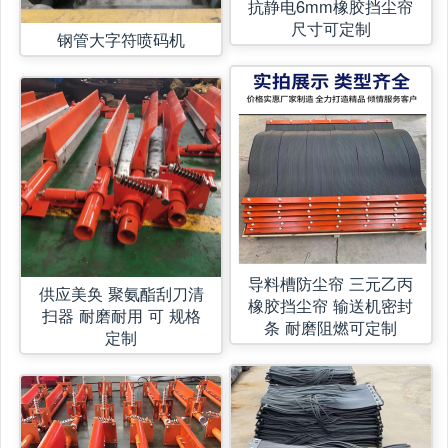
抗静电6mm橡胶挡尘帘
尺寸可定制
钢管大字符喷码机
导料槽防尘帘 三元乙丙
供应美奂 聚氨酯刮刀清
橡胶挡尘帘 输送机密封
扫器 耐磨耐用 可 规格
条 耐磨阻燃可定制
定制