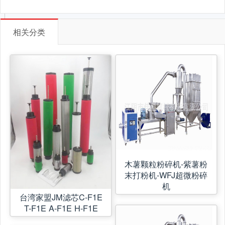
相关分类
木薯颗粒粉碎机-紫薯粉
末打粉机-WFJ超微粉碎
机
台湾家盟JM滤芯C-F1E
T-F1E A-F1E H-F1E