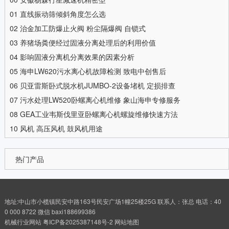
01
直线振动筛倾斜角度怎么选
02
治金加工防爆止火阀 粉尘隔爆阀 自锁式
03
养猪场粪便经过固液分离处理后的利用价值
04
影响固液分离机分离效果的因素分析
05
海申LW620污水离心机故障检测 致电中创售后
06
贝亚雷斯卧式脱水机JUMBO-2设备堵机 定损排查
07
污水处理LW520卧螺离心机维修 象山海申专修服务
08
GEA工业韦斯伐里亚卧螺离心机螺旋维修快速方法
10
风机 高压风机 鼓风机用途
热门产品
地址:中山市小榄镇民安中路163号民安广场1幢25楼25G 联系人：张总 电话：40
0 000 8722 微信 baxi188699386
机械行业网站
粤ICP备2025387148号-2
网站地图