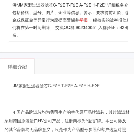
供
“JM家盟过滤器滤芯C-F2E T-F2E A-F2E H-F2E”
详细服务介绍
包括价格、型号、图片、企业等信息。警示：要求提前汇款、缴纳
金或保证金等异常行为应提高警惕并
举报
，经核实的被举报信息
们将在第一时间删除！ 交流QQ群:902340051 入群验证：B2B网
名。
详细介绍
JM家盟过滤器滤芯C-F2E T-F2E A-F2E H-F2E
4
国产品牌滤芯均为我司生产的替代原厂品牌滤芯，其过滤滤材
采用德国原装进口
HV
公司产品，注册商标为“佳洁”牌。本公司涉及
的其它品牌均无品牌意义，只是作为产品型号参照和客户选型对照