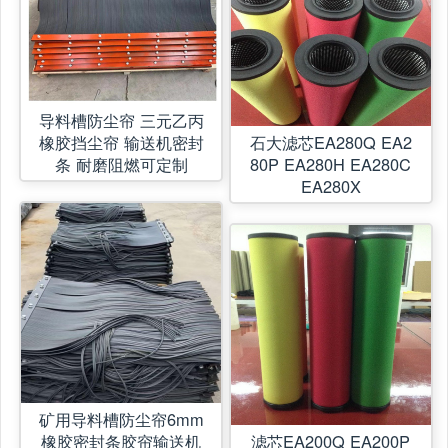
导料槽防尘帘 三元乙丙
橡胶挡尘帘 输送机密封
石大滤芯EA280Q EA2
条 耐磨阻燃可定制
80P EA280H EA280C
EA280X
矿用导料槽防尘帘6mm
橡胶密封条胶帘输送机
滤芯EA200Q EA200P