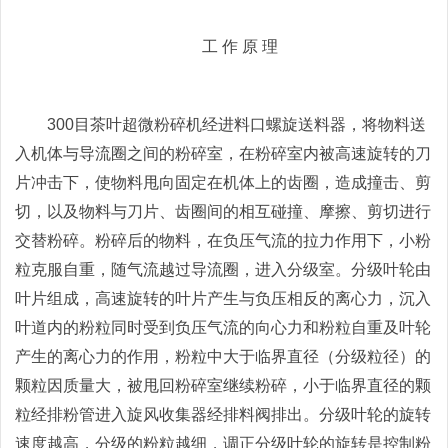
工 作 原 理
300目茶叶超微粉碎机经进料口螺旋送料器，将物料送
入机体与导流圈之间的粉碎室，在粉碎室内被高速旋转的刀
片冲击下，使物料甩向固定在机体上的齿圈，造成撞击、剪
切，以及物料与刀片、齿圈间的相互碰撞、摩擦、剪切进行
交替粉碎。粉碎后的物料，在负压气流的拉力作用下，小粉
粒克服自重，随气流越过导流圈，进入分级室。分级叶轮由
叶片组成，高速旋转的叶片产生与负压相反的离心力，沉入
叶道内的粉粒同时受到负压气流的向心力和粉粒自重及叶轮
产生的离心力的作用，粉粒中大于临界直径（分级粒径）的
颗粒因质量大，被甩回粉碎室继续粉碎，小于临界直径的颗
粒经排粉管进入旋风收集器经排料阀排出。分级叶轮的旋转
速度越高，分级的粉粒越细，调正分级叶轮的旋转是控制粉