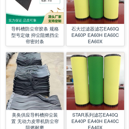
导料槽防尘帘胶条 规格
石大过滤器滤芯EA60Q
型号定做 抑尘阻燃挡尘
EA60P EA60H EA60C
帘密封条
EA60X
美奂供应导料槽抑尘装
STAR系列滤芯EA40Q
置 无动力皮带机防尘帘
EA40P EA40H EA40C
阻燃耐磨
EA40X