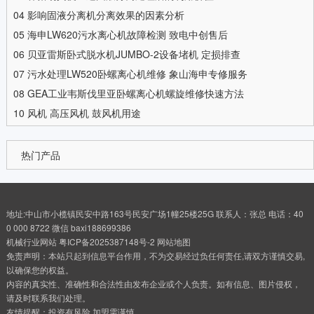
04
影响固液分离机分离效果的因素分析
05
海申LW620污水离心机故障检测 致电中创售后
06
贝亚雷斯卧式脱水机JUMBO-2设备堵机 定损排查
07
污水处理LW520卧螺离心机维修 象山海申专修服务
08
GEA工业韦斯伐里亚卧螺离心机螺旋维修快速方法
10
风机 高压风机 鼓风机用途
热门产品
地址:中山市小榄镇民安中路163号民安广场1幢25楼25G 联系人：张总 电话：40
0 000 8722 微信 baxi188699386
机械行业网站
粤ICP备2025387148号-2
网站地图
免责声明：本站只起到信息平台作用，不为交易经过负任何责任,请双方谨慎交易,
以确保您的权益。
内容的真实性、准确性和合法性由发布企业或个人负责。如有信息、图片侵权，
请及时联系我们处理。
友情提醒：投资有风险 加盟需谨慎