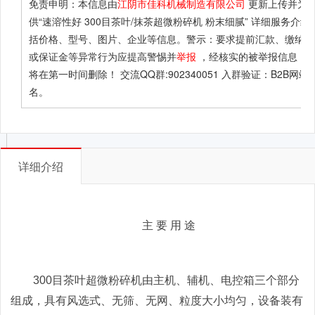
免责申明：本信息由
江阴市佳科机械制造有限公司
更新上传并为
供
“速溶性好 300目茶叶/抹茶超微粉碎机 粉末细腻”
详细服务介绍
括价格、型号、图片、企业等信息。警示：要求提前汇款、缴纳定
或保证金等异常行为应提高警惕并
举报
，经核实的被举报信息，
将在第一时间删除！ 交流QQ群:902340051 入群验证：B2B网站
名。
详细介绍
主 要 用 途
300目茶叶超微粉碎机由主机、辅机、电控箱三个部分
组成，具有风选式、无筛、无网、粒度大小均匀，设备装有