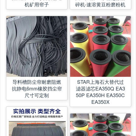
机矿用帘子
碎机-速溶黄豆粉磨粉机
导料槽防尘帘耐磨阻燃
STAR上海石大替代过
抗静电6mm橡胶挡尘帘
滤器滤芯EA350Q EA3
尺寸可定制
50P EA350H EA350C
EA350X