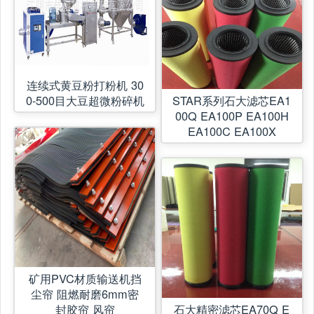
连续式黄豆粉打粉机 30
0-500目大豆超微粉碎机
STAR系列石大滤芯EA1
00Q EA100P EA100H
EA100C EA100X
矿用PVC材质输送机挡
尘帘 阻燃耐磨6mm密
封胶帘 风帘
石大精密滤芯EA70Q E