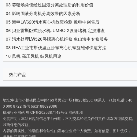
03
养猪场粪便经过固液分离处理后的利用价值
04
影响固液分离机分离效果的因素分析
05
海申LW620污水离心机故障检测 致电中创售后
06
贝亚雷斯卧式脱水机JUMBO-2设备堵机 定损排查
07
污水处理LW520卧螺离心机维修 象山海申专修服务
08
GEA工业韦斯伐里亚卧螺离心机螺旋维修快速方法
10
风机 高压风机 鼓风机用途
热门产品
地址:中山市小榄镇民安中路163号民安广场1幢25楼25G 联系人：张总 电话：40
0 000 8722 微信 baxi188699386
机械行业网站
粤ICP备2025387148号-2
网站地图
免责声明：本站只起到信息平台作用，不为交易经过负任何责任,请双方谨慎交易,
以确保您的权益。
内容的真实性、准确性和合法性由发布企业或个人负责。如有信息、图片侵权，
请及时联系我们处理。