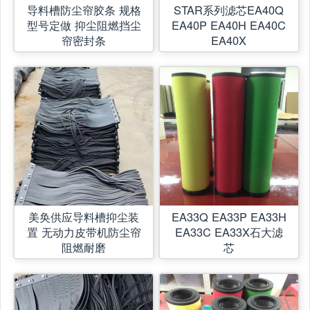
导料槽防尘帘胶条 规格
STAR系列滤芯EA40Q
型号定做 抑尘阻燃挡尘
EA40P EA40H EA40C
帘密封条
EA40X
美奂供应导料槽抑尘装
EA33Q EA33P EA33H
置 无动力皮带机防尘帘
EA33C EA33X石大滤
阻燃耐磨
芯