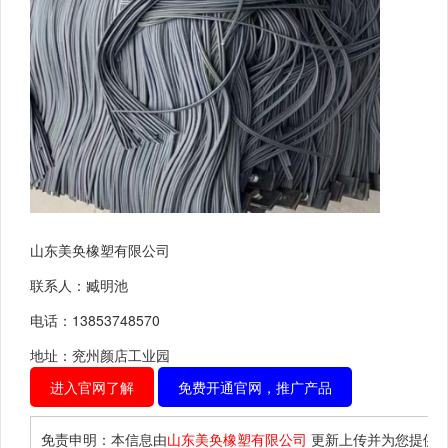
山东美奂橡塑有限公司
联系人：臧明池
电话：13853748570
地址：兖州颜店工业园
进入官网了解
免费开通官网，推广产品
免责申明：本信息由
山东美奂橡塑有限公司
更新上传并为您提供
“