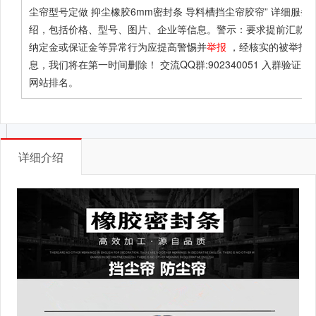
尘帘型号定做 抑尘橡胶6mm密封条 导料槽挡尘帘胶帘”
详细服务
绍，包括价格、型号、图片、企业等信息。警示：要求提前汇款、
纳定金或保证金等异常行为应提高警惕并
举报
，经核实的被举报
息，我们将在第一时间删除！ 交流QQ群:902340051 入群验证：B
网站排名。
详细介绍