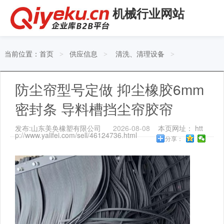
机械行业网站
当前位置：
首页
供应信息
清洗、清理设备
>
>
>
防尘帘型号定做 抑尘橡胶6mm
密封条 导料槽挡尘帘胶帘
发布:山东美奂橡塑有限公司
2026-08-08
本页网址： htt
p://www.yalifei.com/sell/46124736.html
分享：