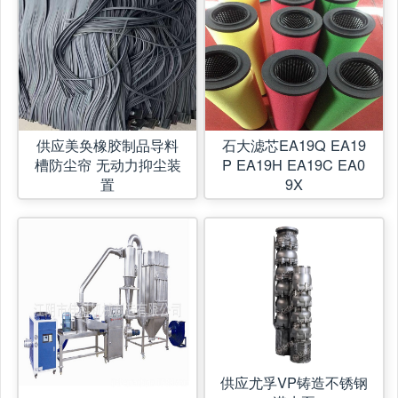
供应美奂橡胶制品导料
石大滤芯EA19Q EA19
槽防尘帘 无动力抑尘装
P EA19H EA19C EA0
置
9X
供应尤孚VP铸造不锈钢