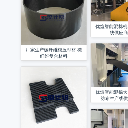
优煊智能混棉机
线供应
厂家生产碳纤维模压型材 碳
纤维复合材料
优煊智能混棉大
纺布生产线