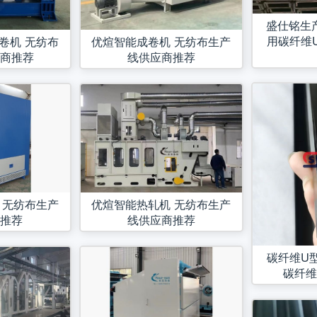
盛仕铭生
用碳纤维
卷机 无纺布
优煊智能成卷机 无纺布生产
应商推荐
线供应商推荐
 无纺布生产
优煊智能热轧机 无纺布生产
商推荐
线供应商推荐
碳纤维U
碳纤维