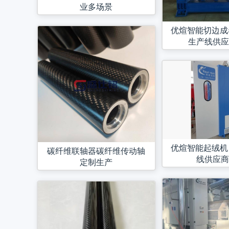
业多场景
优煊智能切边成
生产线供
优煊智能起绒机
碳纤维联轴器碳纤维传动轴
线供应
定制生产