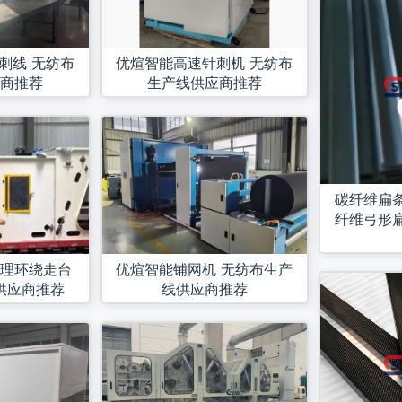
刺线 无纺布
优煊智能高速针刺机 无纺布
应商推荐
生产线供应商推荐
碳纤维扁条
纤维弓形
梳理环绕走台
优煊智能铺网机 无纺布生产
供应商推荐
线供应商推荐