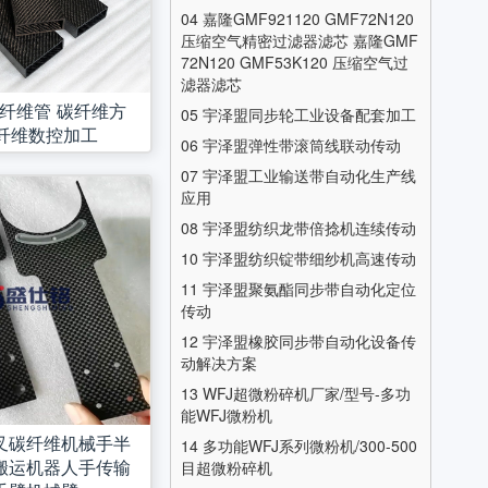
04
嘉隆GMF921120 GMF72N120
压缩空气精密过滤器滤芯 嘉隆GMF
72N120 GMF53K120 压缩空气过
滤器滤芯
碳纤维管 碳纤维方
05
宇泽盟同步轮工业设备配套加工
碳纤维数控加工
06
宇泽盟弹性带滚筒线联动传动
07
宇泽盟工业输送带自动化生产线
应用
08
宇泽盟纺织龙带倍捻机连续传动
10
宇泽盟纺织锭带细纱机高速传动
11
宇泽盟聚氨酯同步带自动化定位
传动
12
宇泽盟橡胶同步带自动化设备传
动解决方案
13
WFJ超微粉碎机厂家/型号-多功
能WFJ微粉机
叉碳纤维机械手半
14
多功能WFJ系列微粉机/300-500
搬运机器人手传输
目超微粉碎机