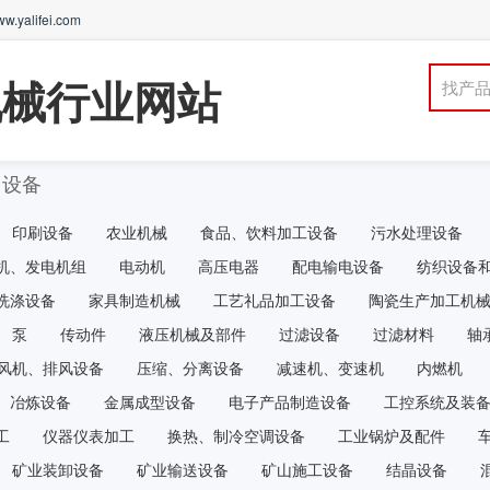
ifei.com
机械行业网站
找产
用设备
印刷设备
农业机械
食品、饮料加工设备
污水处理设备
机、发电机组
电动机
高压电器
配电输电设备
纺织设备
洗涤设备
家具制造机械
工艺礼品加工设备
陶瓷生产加工机
泵
传动件
液压机械及部件
过滤设备
过滤材料
轴
风机、排风设备
压缩、分离设备
减速机、变速机
内燃机
冶炼设备
金属成型设备
电子产品制造设备
工控系统及装
工
仪器仪表加工
换热、制冷空调设备
工业锅炉及配件
矿业装卸设备
矿业输送设备
矿山施工设备
结晶设备