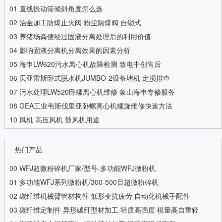
01
直线振动筛倾斜角度怎么选
02
治金加工防爆止火阀 粉尘隔爆阀 自锁式
03
养猪场粪便经过固液分离处理后的利用价值
04
影响固液分离机分离效果的因素分析
05
海申LW620污水离心机故障检测 致电中创售后
06
贝亚雷斯卧式脱水机JUMBO-2设备堵机 定损排查
07
污水处理LW520卧螺离心机维修 象山海申专修服务
08
GEA工业韦斯伐里亚卧螺离心机螺旋维修快速方法
10
风机 高压风机 鼓风机用途
热门产品
00
WFJ超微粉碎机厂家/型号-多功能WFJ微粉机
01
多功能WFJ系列微粉机/300-500目超微粉碎机
02
碳纤维机械臂管材构件 低形变抗疲劳 自动化机械手配件
03
碳纤维定制件 异形碳纤型材加工 轻质高强度 模量高自重轻