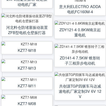
动电机厂家
意大利ELECTRO ADDA
电机FC160M-4
河北料仓防堵塞振动装置
ZDY121-4 0.8KW南京起
ZFB型电机仓壁振打器
重电机
KZT7-M18
ZD141-4 7.5KW 锥形转
子三相异步电动机
KZT7-M13
KZT7-M11
共创源TGP四驱车马达减
速电机厂家定制3V 6V 12
V
KZT7-M08