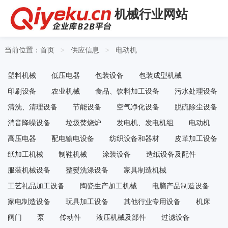
机械行业网站
当前位置：
首页
供应信息
电动机
>
>
塑料机械
低压电器
包装设备
包装成型机械
印刷设备
农业机械
食品、饮料加工设备
污水处理设备
清洗、清理设备
节能设备
空气净化设备
脱硫除尘设备
消音降噪设备
垃圾焚烧炉
发电机、发电机组
电动机
高压电器
配电输电设备
纺织设备和器材
皮革加工设备
纸加工机械
制鞋机械
涂装设备
造纸设备及配件
服装机械设备
整熨洗涤设备
家具制造机械
工艺礼品加工设备
陶瓷生产加工机械
电脑产品制造设备
家电制造设备
玩具加工设备
其他行业专用设备
机床
阀门
泵
传动件
液压机械及部件
过滤设备