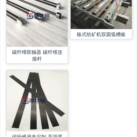
板式给矿机双圆弧槽板
碳纤维联轴器 碳纤维连
接杆
碳纤维扁条定制 高强度