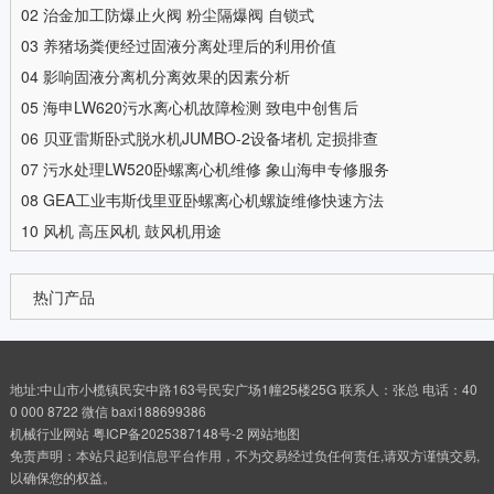
02
治金加工防爆止火阀 粉尘隔爆阀 自锁式
03
养猪场粪便经过固液分离处理后的利用价值
04
影响固液分离机分离效果的因素分析
05
海申LW620污水离心机故障检测 致电中创售后
06
贝亚雷斯卧式脱水机JUMBO-2设备堵机 定损排查
07
污水处理LW520卧螺离心机维修 象山海申专修服务
08
GEA工业韦斯伐里亚卧螺离心机螺旋维修快速方法
10
风机 高压风机 鼓风机用途
热门产品
地址:中山市小榄镇民安中路163号民安广场1幢25楼25G 联系人：张总 电话：40
0 000 8722 微信 baxi188699386
机械行业网站
粤ICP备2025387148号-2
网站地图
免责声明：本站只起到信息平台作用，不为交易经过负任何责任,请双方谨慎交易,
以确保您的权益。