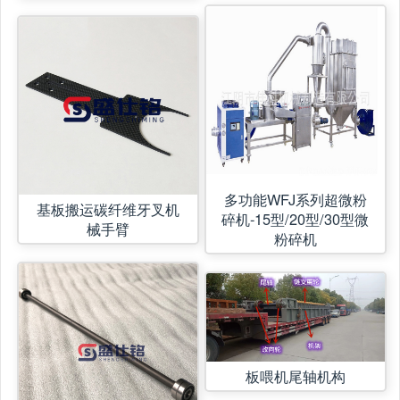
多功能WFJ系列超微粉
基板搬运碳纤维牙叉机
碎机-15型/20型/30型微
械手臂
粉碎机
板喂机尾轴机构